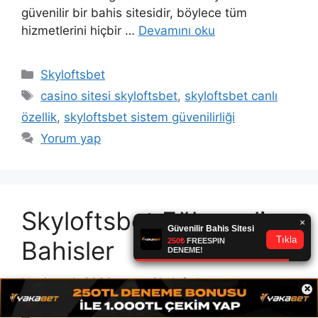
güvenilir bir bahis sitesidir, böylece tüm
hizmetlerini hiçbir …
Devamını oku
Kategoriler
Skyloftsbet
Etiketler
casino sitesi skyloftsbet
,
skyloftsbet canlı
özellik
,
skyloftsbet sistem güvenilirliği
Yorum yap
Skyloftsbet Eğlenceli
Bahisler
Haziran 4, 2026
yazar
Skyloftsbet
×