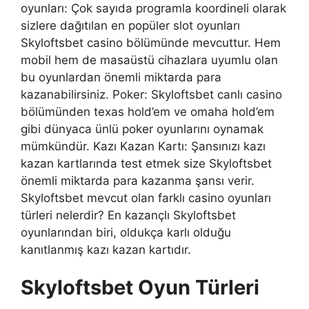
oyunları: Çok sayıda programla koordineli olarak
sizlere dağıtılan en popüler slot oyunları
Skyloftsbet casino bölümünde mevcuttur. Hem
mobil hem de masaüstü cihazlara uyumlu olan
bu oyunlardan önemli miktarda para
kazanabilirsiniz. Poker: Skyloftsbet canlı casino
bölümünden texas hold’em ve omaha hold’em
gibi dünyaca ünlü poker oyunlarını oynamak
mümkündür. Kazı Kazan Kartı: Şansınızı kazı
kazan kartlarında test etmek size Skyloftsbet
önemli miktarda para kazanma şansı verir.
Skyloftsbet mevcut olan farklı casino oyunları
türleri nelerdir? En kazançlı Skyloftsbet
oyunlarından biri, oldukça karlı olduğu
kanıtlanmış kazı kazan kartıdır.
Skyloftsbet Oyun Türleri