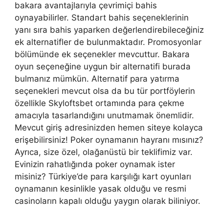
bakara avantajlarıyla çevrimiçi bahis
oynayabilirler. Standart bahis seçeneklerinin
yanı sıra bahis yaparken değerlendirebileceğiniz
ek alternatifler de bulunmaktadır. Promosyonlar
bölümünde ek seçenekler mevcuttur. Bakara
oyun seçeneğine uygun bir alternatifi burada
bulmanız mümkün. Alternatif para yatırma
seçenekleri mevcut olsa da bu tür portföylerin
özellikle Skyloftsbet ortamında para çekme
amacıyla tasarlandığını unutmamak önemlidir.
Mevcut giriş adresinizden hemen siteye kolayca
erişebilirsiniz! Poker oynamanın hayranı mısınız?
Ayrıca, size özel, olağanüstü bir teklifimiz var.
Evinizin rahatlığında poker oynamak ister
misiniz? Türkiye’de para karşılığı kart oyunları
oynamanın kesinlikle yasak olduğu ve resmi
casinoların kapalı olduğu yaygın olarak biliniyor.