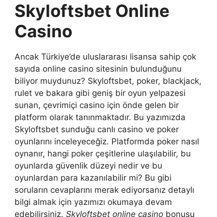
Skyloftsbet Online
Casino
Ancak Türkiye’de uluslararası lisansa sahip çok
sayıda online casino sitesinin bulunduğunu
biliyor muydunuz? Skyloftsbet, poker, blackjack,
rulet ve bakara gibi geniş bir oyun yelpazesi
sunan, çevrimiçi casino için önde gelen bir
platform olarak tanınmaktadır. Bu yazımızda
Skyloftsbet sunduğu canlı casino ve poker
oyunlarını inceleyeceğiz. Platformda poker nasıl
oynanır, hangi poker çeşitlerine ulaşılabilir, bu
oyunlarda güvenlik düzeyi nedir ve bu
oyunlardan para kazanılabilir mi? Bu gibi
soruların cevaplarını merak ediyorsanız detaylı
bilgi almak için yazımızı okumaya devam
edebilirsiniz.
Skyloftsbet online casino
bonusu