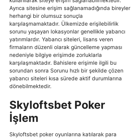
kullanılarak siteye erişim sağlanabilmektedir.
Ayrıca sitesine erişim sağlanamadığında bireyler
herhangi bir olumsuz sonuçla
karşılaşmamaktadır. Ülkemizde erişilebilirlik
sorunu yaşayan lokasyonlar genellikle yabancı
yatırımlardır. Yabancı siteleri, lisans veren
firmaların düzenli olarak güncelleme yapması
nedeniyle bilgiye erişimde zorluklarla
karşılaşmaktadır. Bahislere erişimle ilgili bu
sorundan sonra Sorunu hızlı bir şekilde çözen
yabancı siteleri kısa sürede aktif durumlarına
dönebilmektedir.
Skyloftsbet Poker
İşlem
Skyloftsbet poker oyunlarına katılarak para