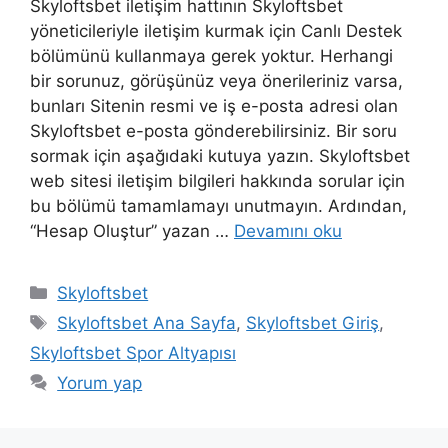
Skyloftsbet iletişim hattının Skyloftsbet
yöneticileriyle iletişim kurmak için Canlı Destek
bölümünü kullanmaya gerek yoktur. Herhangi
bir sorunuz, görüşünüz veya önerileriniz varsa,
bunları Sitenin resmi ve iş e-posta adresi olan
Skyloftsbet e-posta gönderebilirsiniz. Bir soru
sormak için aşağıdaki kutuya yazın. Skyloftsbet
web sitesi iletişim bilgileri hakkında sorular için
bu bölümü tamamlamayı unutmayın. Ardından,
“Hesap Oluştur” yazan …
Devamını oku
Kategoriler
Skyloftsbet
Etiketler
Skyloftsbet Ana Sayfa
,
Skyloftsbet Giriş
,
Skyloftsbet Spor Altyapısı
Yorum yap