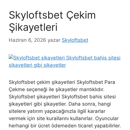
Skyloftsbet Çekim
Şikayetleri
Haziran 6, 2026
yazar
Skyloftsbet
Skyloftsbet çekim şikayetleri Skyloftsbet Para
Çekme seçeneği ile şikayetler mantıklıdır.
Skyloftsbet şikayetleri Skyloftsbet bahis sitesi
şikayetleri gibi şikayetler. Daha sonra, hangi
sitelere yatırım yapacağınızla ilgili kararlar
vermek için site kurallarını kullanırlar. Oyuncular
herhangi bir ücret ödemeden ticaret yapabilirler.