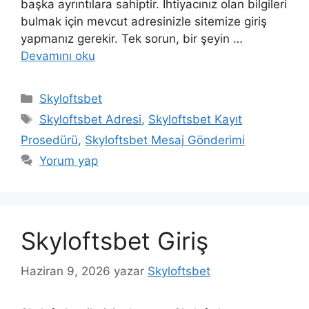
başka ayrıntılara sahiptir. İhtiyacınız olan bilgileri
bulmak için mevcut adresinizle sitemize giriş
yapmanız gerekir. Tek sorun, bir şeyin …
Devamını oku
Kategoriler
Skyloftsbet
Etiketler
Skyloftsbet Adresi
,
Skyloftsbet Kayıt
Prosedürü
,
Skyloftsbet Mesaj Gönderimi
Yorum yap
Skyloftsbet Giriş
Haziran 9, 2026
yazar
Skyloftsbet