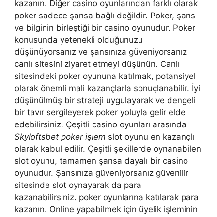
kazanın. Diğer casino oyunlarından farklı olarak
poker sadece şansa bağlı değildir. Poker, şans
ve bilginin birleştiği bir casino oyunudur. Poker
konusunda yetenekli olduğunuzu
düşünüyorsanız ve şansınıza güveniyorsanız
canlı sitesini ziyaret etmeyi düşünün. Canlı
sitesindeki poker oyununa katılmak, potansiyel
olarak önemli mali kazançlarla sonuçlanabilir. İyi
düşünülmüş bir strateji uygulayarak ve dengeli
bir tavır sergileyerek poker yoluyla gelir elde
edebilirsiniz. Çeşitli casino oyunları arasında
Skyloftsbet poker işlem
slot oyunu en kazançlı
olarak kabul edilir. Çeşitli şekillerde oynanabilen
slot oyunu, tamamen şansa dayalı bir casino
oyunudur. Şansınıza güveniyorsanız güvenilir
sitesinde slot oynayarak da para
kazanabilirsiniz. poker oyunlarına katılarak para
kazanın. Online yapabilmek için üyelik işleminin