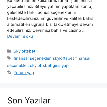
Bu alternatifleri kullanarak rahat işlemlerinizi
yapabilirsiniz. Siteye yatırım yaptıktan sonra,
gelecekte farklı bonus seçeneklerini
keşfedebilirsiniz. En güvenilir ve kaliteli bahis
alternatifleri uğruna bizi takip etmeye devam
edebilirsiniz. Çevrimiçi bahis ve casino …
Devamını oku
Kategoriler
Skyloftsbet
Etiketler
finansal seçenekler
,
skyloftsbet finansal
seçenekler
,
skyloftsbet giris yap
Yorum yap
Son Yazılar