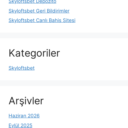
Skyloftsbet Depozito
Skyloftsbet Geri Bildirimler
Skyloftsbet Canlı Bahis Sitesi
Kategoriler
Skyloftsbet
Arşivler
Haziran 2026
Eylül 2025