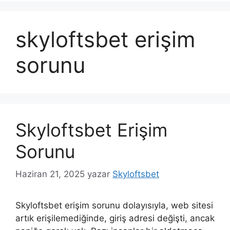
skyloftsbet erişim
sorunu
Skyloftsbet Erişim
Sorunu
Haziran 21, 2025
yazar
Skyloftsbet
Skyloftsbet erişim sorunu dolayısıyla, web sitesi
artık erişilemediğinde, giriş adresi değişti, ancak