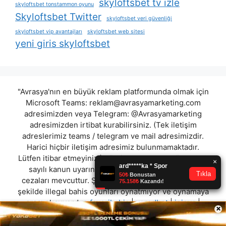
skyloftsbet tv izle
skyloftsbet tonstammon oyunu
Skyloftsbet Twitter
skyloftsbet veri güvenliği
skyloftsbet vip avantajları
skyloftsbet web sitesi
yeni giris skyloftsbet
"Avrasya'nın en büyük reklam platformunda olmak için
Microsoft Teams:
reklam@avrasyamarketing.com
adresimizden veya Telegram: @Avrasyamarketing
adresimizden irtibat kurabilirsiniz. (Tek iletişim
adreslerimiz teams / telegram ve mail adresimizdir.
Harici hiçbir iletişim adresimiz bulunmamaktadır.
Lütfen itibar etmeyiniz.) Türkiye yasalarına göre 7258
sayılı kanun uyarınca yasa dışı bahis oynamanın
cezaları mevcuttur. Şu an bulunduğunuz site hiç bir
şekilde illegal bahis oyunları oynatmıyor ve oynamaya
aracı olmuyordur.
favoribahis
|
voredbet
|
jojova
|
×
bettilt
|
teslabahis
|
sesbahis
|
bordobet
|
bahsimvar
"