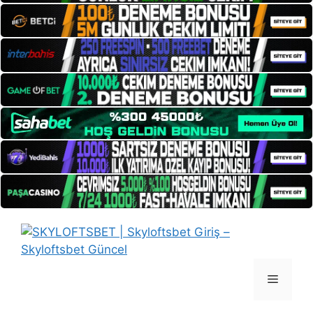
İçeriğe
atla
Menü