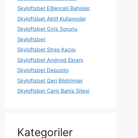
Skyloftsbet Eğlenceli Bahisler
Skyloftsbet Aktif Kullanıcılar
Skyloftsbet Giriş Sorunu
Skyloftsbet
Skyloftsbet Stres Kaçışı
Skyloftsbet Android Ekranı
Skyloftsbet Depozito
Skyloftsbet Geri Bildirimler
Skyloftsbet Canlı Bahis Sitesi
Kategoriler