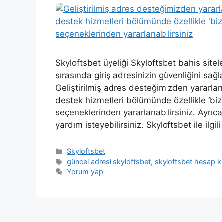
Skyloftsbet üyeliği Skyloftsbet bahis site
sırasında giriş adresinizin güvenliğini sağ
Geliştirilmiş adres desteğimizden yararla
destek hizmetleri bölümünde özellikle ‘biz
seçeneklerinden yararlanabilirsiniz. Ayrı
yardım isteyebilirsiniz. Skyloftsbet ile ilgil
Kategoriler
Skyloftsbet
Etiketler
güncel adresi skyloftsbet
,
skyloftsbet hesap k
Yorum yap