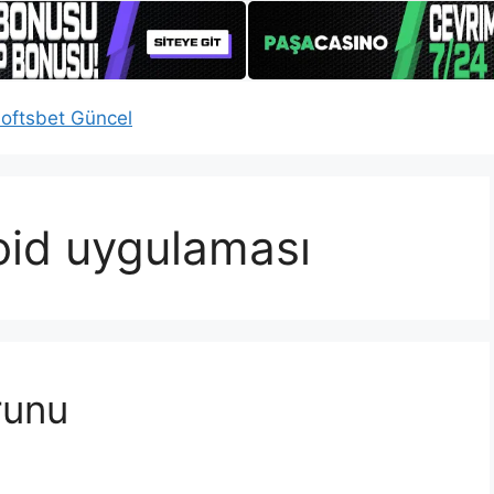
oid uygulaması
runu