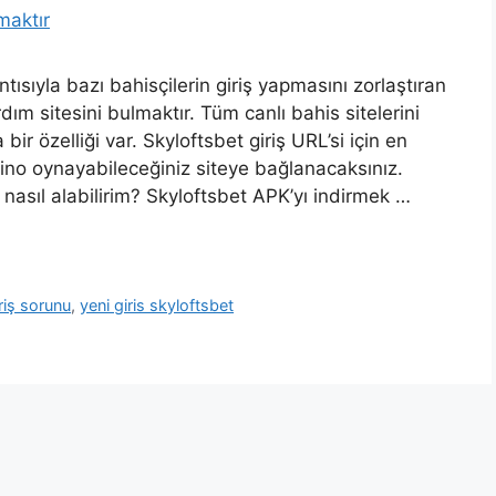
tısıyla bazı bahisçilerin giriş yapmasını zorlaştıran
dım sitesini bulmaktır. Tüm canlı bahis sitelerini
ir özelliği var. Skyloftsbet giriş URL’si için en
sino oynayabileceğiniz siteye bağlanacaksınız.
 nasıl alabilirim? Skyloftsbet APK’yı indirmek …
riş sorunu
,
yeni giris skyloftsbet