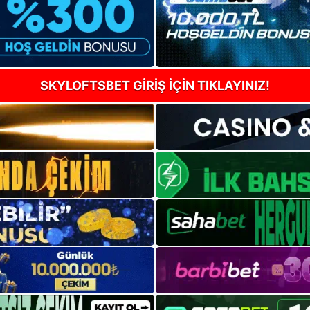
SKYLOFTSBET GİRİŞ İÇİN TIKLAYINIZ!