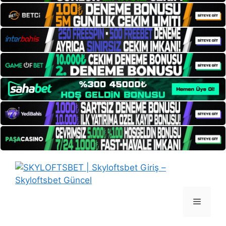
İçeriğe
atla
Menü