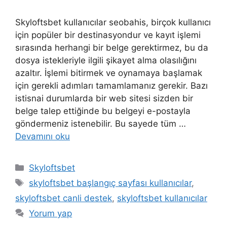
Skyloftsbet kullanıcılar seobahis, birçok kullanıcı
için popüler bir destinasyondur ve kayıt işlemi
sırasında herhangi bir belge gerektirmez, bu da
dosya istekleriyle ilgili şikayet alma olasılığını
azaltır. İşlemi bitirmek ve oynamaya başlamak
için gerekli adımları tamamlamanız gerekir. Bazı
istisnai durumlarda bir web sitesi sizden bir
belge talep ettiğinde bu belgeyi e-postayla
göndermeniz istenebilir. Bu sayede tüm …
Devamını oku
Kategoriler
Skyloftsbet
Etiketler
skyloftsbet başlangıç sayfası kullanıcılar
,
skyloftsbet canli destek
,
skyloftsbet kullanıcılar
Yorum yap