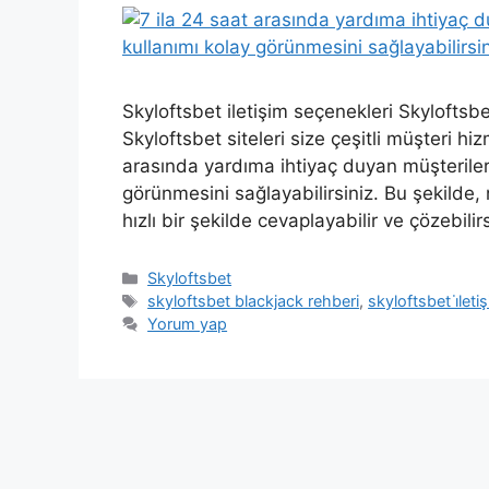
Skyloftsbet iletişim seçenekleri Skyloftsbet
Skyloftsbet siteleri size çeşitli müşteri hi
arasında yardıma ihtiyaç duyan müşteriler i
görünmesini sağlayabilirsiniz. Bu şekilde, 
hızlı bir şekilde cevaplayabilir ve çözebilir
Kategoriler
Skyloftsbet
Etiketler
skyloftsbet blackjack rehberi
,
skyloftsbet i̇let
Yorum yap