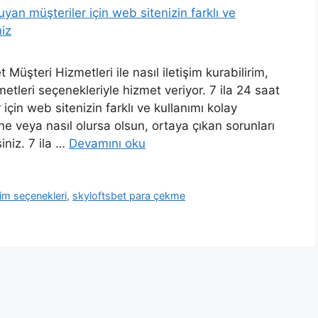
 Müşteri Hizmetleri ile nasıl iletişim kurabilirim,
zmetleri seçenekleriyle hizmet veriyor. 7 ila 24 saat
çin web sitenizin farklı ve kullanımı kolay
ne veya nasıl olursa olsun, ortaya çıkan sorunları
siniz. 7 ila …
Devamını oku
işim seçenekleri
,
skyloftsbet para çekme