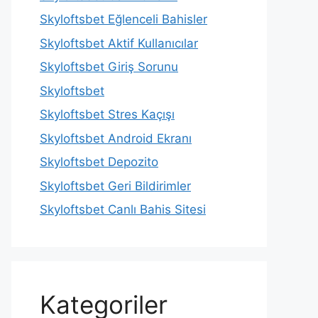
Skyloftsbet Eğlenceli Bahisler
Skyloftsbet Aktif Kullanıcılar
Skyloftsbet Giriş Sorunu
Skyloftsbet
Skyloftsbet Stres Kaçışı
Skyloftsbet Android Ekranı
Skyloftsbet Depozito
Skyloftsbet Geri Bildirimler
Skyloftsbet Canlı Bahis Sitesi
Kategoriler