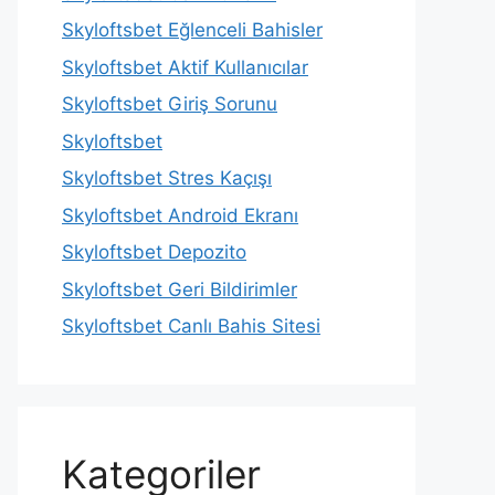
Skyloftsbet Eğlenceli Bahisler
Skyloftsbet Aktif Kullanıcılar
Skyloftsbet Giriş Sorunu
Skyloftsbet
Skyloftsbet Stres Kaçışı
Skyloftsbet Android Ekranı
Skyloftsbet Depozito
Skyloftsbet Geri Bildirimler
Skyloftsbet Canlı Bahis Sitesi
Kategoriler