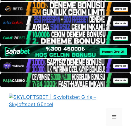
İçeriğe
atla
Menü