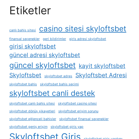
Etiketler
casino sitesi skyloftsbet
canlı bahis sitesi
finansal seçenekler
geri bildirimler
giris adresi skyloftsbet
girisi skyloftsbet
güncel adresi skyloftsbet
güncel skyloftsbet
kayit skyloftsbet
Skyloftsbet
Skyloftsbet Adresi
skyloftsbet adres
skyloftsbet bahis
skyloftsbet bahis seçimi
skyloftsbet canli destek
skyloftsbet canlı bahis sitesi
skyloftsbet casino sitesi
skyloftsbet dönüş şikayetleri
skyloftsbet erişim sorunu
skyloftsbet eğlenceli bahisler
skyloftsbet finansal seçenekler
skyloftsbet geniş erişim
skyloftsbet giris yap
Skyloftsbet Giriş
skyloftsbet giriş yardımı