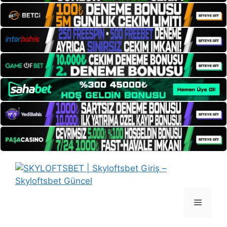
İçeriğe
atla
Menü