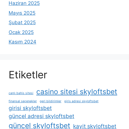
Haziran 2025
Mayıs 2025
Şubat 2025
Ocak 2025
Kasım 2024
Etiketler
casino sitesi skyloftsbet
canlı bahis sitesi
finansal seçenekler
geri bildirimler
giris adresi skyloftsbet
girisi skyloftsbet
güncel adresi skyloftsbet
güncel skyloftsbet
kayit skyloftsbet