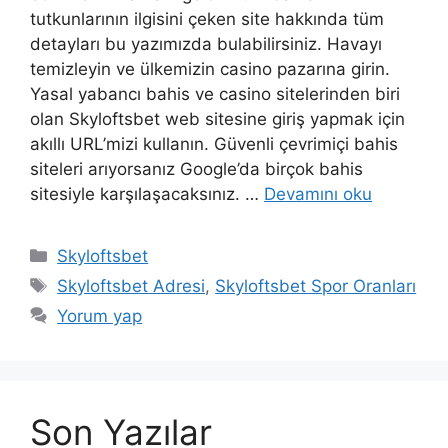
tutkunlarının ilgisini çeken site hakkında tüm
detayları bu yazımızda bulabilirsiniz. Havayı
temizleyin ve ülkemizin casino pazarına girin.
Yasal yabancı bahis ve casino sitelerinden biri
olan Skyloftsbet web sitesine giriş yapmak için
akıllı URL’mizi kullanın. Güvenli çevrimiçi bahis
siteleri arıyorsanız Google’da birçok bahis
sitesiyle karşılaşacaksınız. …
Devamını oku
Kategoriler
Skyloftsbet
Etiketler
Skyloftsbet Adresi
,
Skyloftsbet Spor Oranları
Yorum yap
Son Yazılar