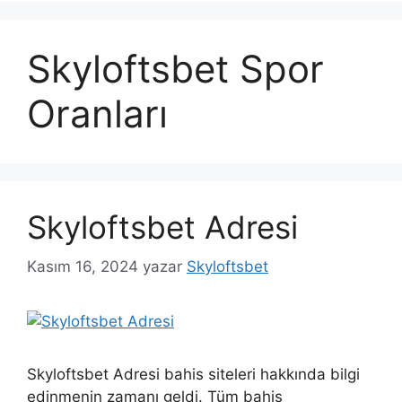
Skyloftsbet Spor
Oranları
Skyloftsbet Adresi
Kasım 16, 2024
yazar
Skyloftsbet
Skyloftsbet Adresi bahis siteleri hakkında bilgi
edinmenin zamanı geldi. Tüm bahis